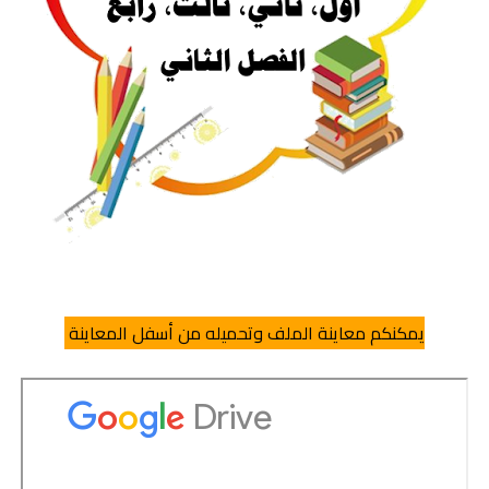
يمكنكم معاينة الملف وتحميله من أسفل المعاينة 