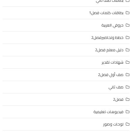
بطاقات صف ثاني
بطاقات كلمات فصل1
حروفي العربية
خطط وتحاضيرفصل2
دليل معلم فصل2
شهادات تقدير
صف أول فصل2
صف ثاني
فصل2
فيديوهات تعليمية
لوحات وصور