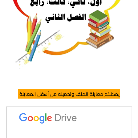
يمكنكم معاينة الملف وتحميله من أسفل المعاينة 