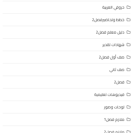
حروفي العربية
خطط وتحاضيرفصل2
دليل معلم فصل2
شهادات تقدير
صف أول فصل2
صف ثاني
فصل2
فيديوهات تعليمية
لوحات وصور
ملازم فصل1
ملازم فصل2